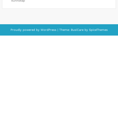
kunnskap
Proudly powered by
WordPress
| Theme:
BusiCare
by
SpiceThemes