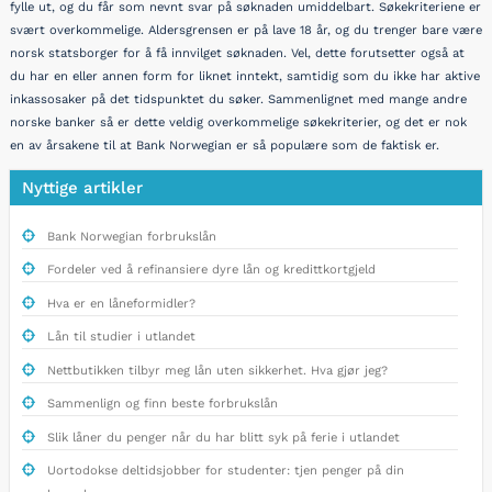
fylle ut, og du får som nevnt svar på søknaden umiddelbart. Søkekriteriene er
svært overkommelige. Aldersgrensen er på lave 18 år, og du trenger bare være
norsk statsborger for å få innvilget søknaden. Vel, dette forutsetter også at
du har en eller annen form for liknet inntekt, samtidig som du ikke har aktive
inkassosaker på det tidspunktet du søker. Sammenlignet med mange andre
norske banker så er dette veldig overkommelige søkekriterier, og det er nok
en av årsakene til at Bank Norwegian er så populære som de faktisk er.
Nyttige artikler
Bank Norwegian forbrukslån
Fordeler ved å refinansiere dyre lån og kredittkortgjeld
Hva er en låneformidler?
Lån til studier i utlandet
Nettbutikken tilbyr meg lån uten sikkerhet. Hva gjør jeg?
Sammenlign og finn beste forbrukslån
Slik låner du penger når du har blitt syk på ferie i utlandet
Uortodokse deltidsjobber for studenter: tjen penger på din