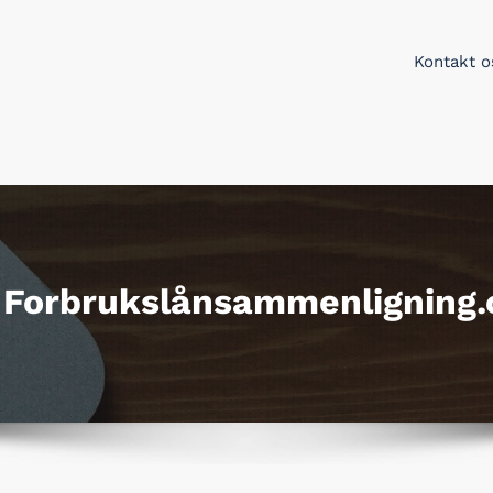
Kontakt o
ukslånsammenligning.com
 beste privatlån
Forbrukslånsammenligning