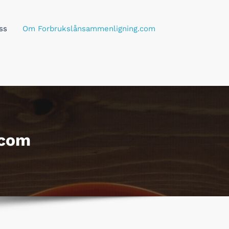
ss
Om Forbrukslånsammenligning.com
.com