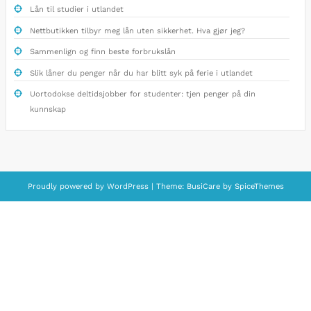
Lån til studier i utlandet
Nettbutikken tilbyr meg lån uten sikkerhet. Hva gjør jeg?
Sammenlign og finn beste forbrukslån
Slik låner du penger når du har blitt syk på ferie i utlandet
Uortodokse deltidsjobber for studenter: tjen penger på din
kunnskap
Proudly powered by
WordPress
| Theme:
BusiCare
by
SpiceThemes