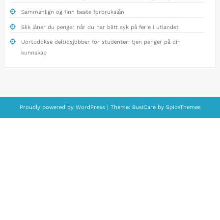
Sammenlign og finn beste forbrukslån
Slik låner du penger når du har blitt syk på ferie i utlandet
Uortodokse deltidsjobber for studenter: tjen penger på din
kunnskap
Proudly powered by
WordPress
| Theme:
BusiCare
by
SpiceThemes