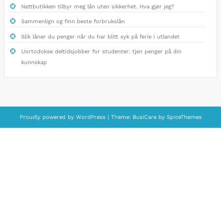
Nettbutikken tilbyr meg lån uten sikkerhet. Hva gjør jeg?
Sammenlign og finn beste forbrukslån
Slik låner du penger når du har blitt syk på ferie i utlandet
Uortodokse deltidsjobber for studenter: tjen penger på din
kunnskap
Proudly powered by
WordPress
| Theme:
BusiCare
by
SpiceThemes