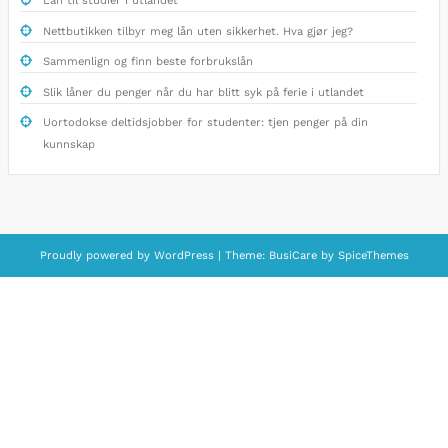
Lån til studier i utlandet
Nettbutikken tilbyr meg lån uten sikkerhet. Hva gjør jeg?
Sammenlign og finn beste forbrukslån
Slik låner du penger når du har blitt syk på ferie i utlandet
Uortodokse deltidsjobber for studenter: tjen penger på din
kunnskap
Proudly powered by
WordPress
| Theme:
BusiCare
by
SpiceThemes